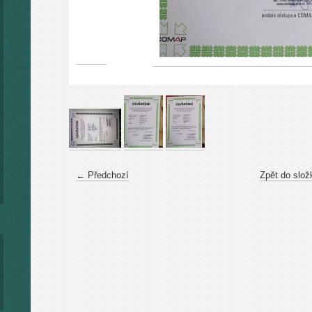
← Předchozí
Zpět do slož