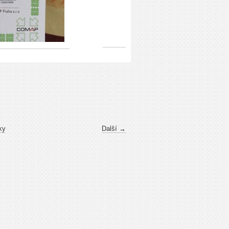
ky
Další →