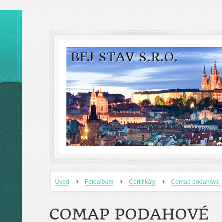
BFJ STAV S.R.O.
›
›
›
Úvod
Fotoalbum
Certifikáty
Comap podahové
COMAP PODAHOVÉ