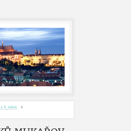
›
_1-3_měsíc