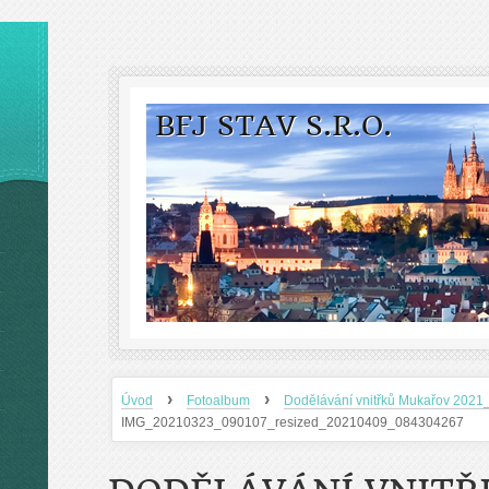
BFJ STAV S.R.O.
›
›
Úvod
Fotoalbum
Dodělávání vnitřků Mukařov 2021
IMG_20210323_090107_resized_20210409_084304267