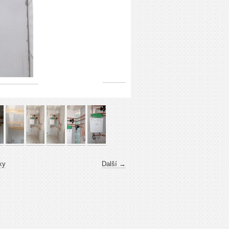
ky
Další →