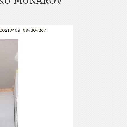
ŘKŮ MUKAŘOV
20210409_084304267