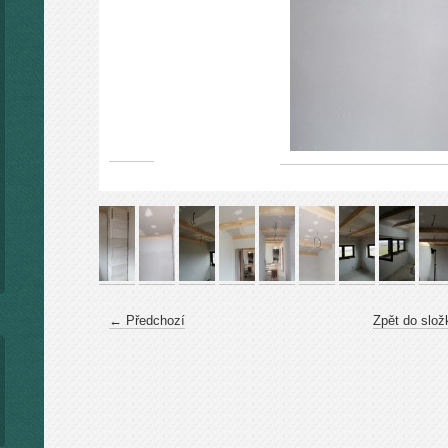
← Předchozí
Zpět do slož