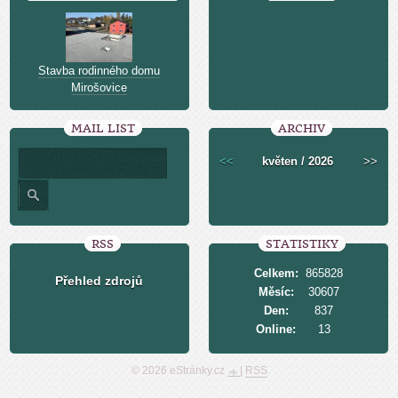
Stavba rodinného domu
Mirošovice
MAIL LIST
ARCHIV
<<
květen / 2026
>>
RSS
STATISTIKY
Celkem:
865828
Přehled zdrojů
Měsíc:
30607
Den:
837
Online:
13
© 2026 eStránky.cz
|
RSS