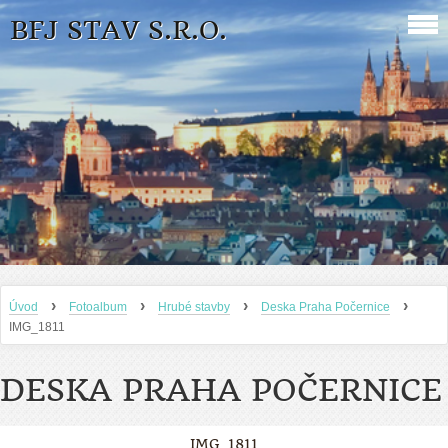
BFJ STAV S.R.O.
›
›
›
›
Úvod
Fotoalbum
Hrubé stavby
Deska Praha Počernice
IMG_1811
DESKA PRAHA POČERNICE
IMG_1811