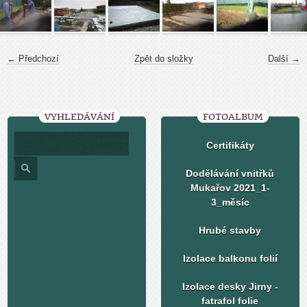
← Předchozí
Zpět do složky
Další →
VYHLEDÁVÁNÍ
FOTOALBUM
Certifikáty
Dodělávání vnitřků
Mukařov 2021_1-
3_měsíc
Hrubé stavby
Izolace balkonu folií
Izolace desky Jirny -
fatrafol folie