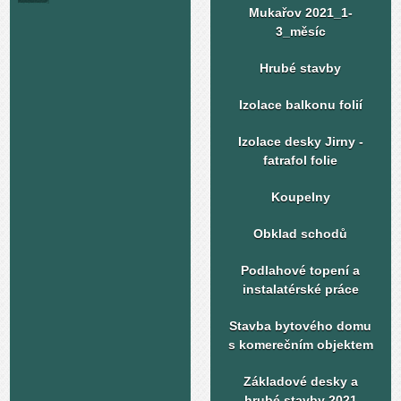
Mukařov 2021_1-
3_měsíc
Hrubé stavby
Izolace balkonu folií
Izolace desky Jirny -
fatrafol folie
Koupelny
Obklad schodů
Podlahové topení a
instalatérské práce
Stavba bytového domu
s komerečním objektem
Základové desky a
hrubé stavby 2021