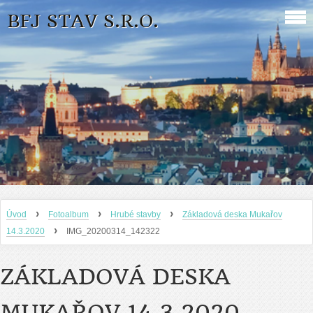
BFJ STAV S.R.O.
›
›
›
Úvod
Fotoalbum
Hrubé stavby
Základová deska Mukařov
›
14.3.2020
IMG_20200314_142322
ZÁKLADOVÁ DESKA
MUKAŘOV 14.3.2020