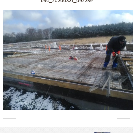
IMG_20200331_092259