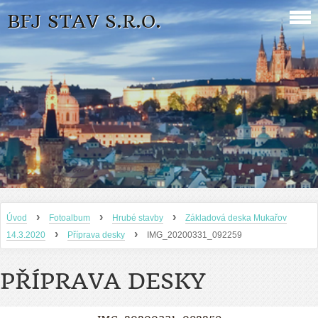
BFJ STAV S.R.O.
›
›
›
Úvod
Fotoalbum
Hrubé stavby
Základová deska Mukařov
›
›
14.3.2020
Příprava desky
IMG_20200331_092259
PŘÍPRAVA DESKY