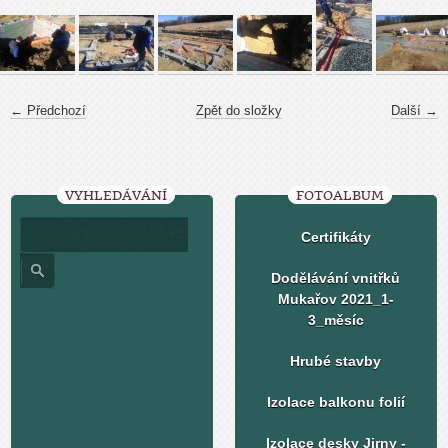
← Předchozí
Zpět do složky
Další →
VYHLEDÁVÁNÍ
FOTOALBUM
Certifikáty
Dodělávání vnitřků
Mukařov 2021_1-
3_měsíc
Hrubé stavby
Izolace balkonu folií
Izolace desky Jirny -