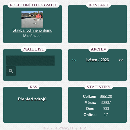
POSLEDNÍ FOTOGRAFIE
KONTAKT
Stavba rodinného domu
Mirošovice
MAIL LIST
ARCHIV
<<
květen / 2026
>>
RSS
STATISTIKY
Celkem:
865120
Přehled zdrojů
Měsíc:
30907
Den:
900
Online:
17
© 2026 eStránky.cz
|
RSS