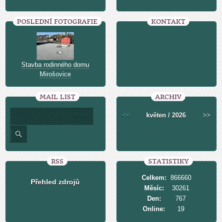
POSLEDNÍ FOTOGRAFIE
KONTAKT
Stavba rodinného domu
Mirošovice
MAIL LIST
ARCHIV
<<
květen / 2026
>>
RSS
STATISTIKY
Celkem:
866660
Přehled zdrojů
Měsíc:
30261
Den:
767
Online:
19