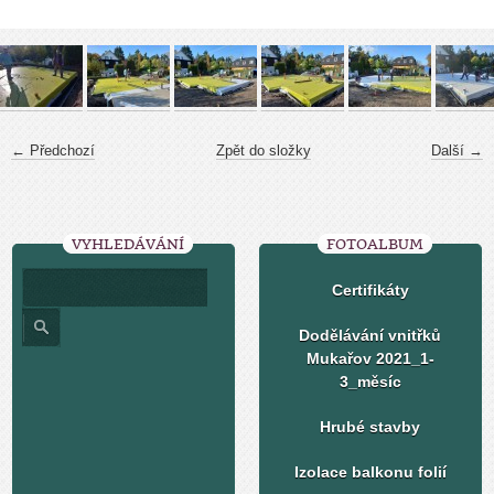
← Předchozí
Zpět do složky
Další →
VYHLEDÁVÁNÍ
FOTOALBUM
Certifikáty
Dodělávání vnitřků
Mukařov 2021_1-
3_měsíc
Hrubé stavby
Izolace balkonu folií