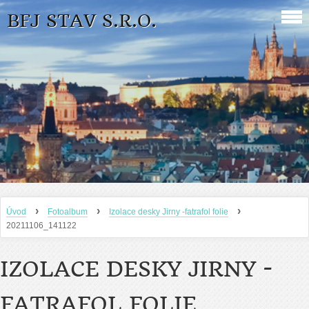
BFJ STAV S.R.O.
›
›
›
Úvod
Fotoalbum
Izolace desky Jirny -fatrafol folie
20211106_141122
IZOLACE DESKY JIRNY -
FATRAFOL FOLIE