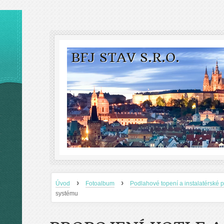
BFJ STAV S.R.O.
›
›
Úvod
Fotoalbum
Podlahové topení a instalatérské 
systému