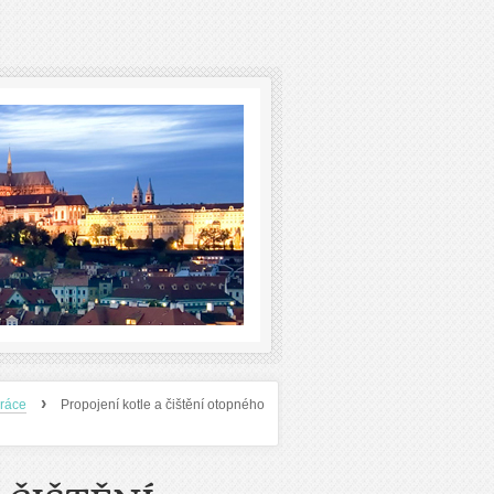
›
práce
Propojení kotle a čištění otopného