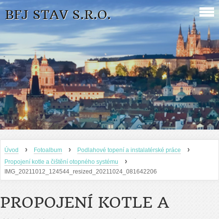
BFJ STAV S.R.O.
›
›
›
Úvod
Fotoalbum
Podlahové topení a instalatérské práce
›
Propojení kotle a čištění otopného systému
IMG_20211012_124544_resized_20211024_081642206
PROPOJENÍ KOTLE A