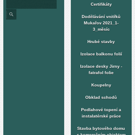
Certifikáty
Dodělávání vnitřků
Mukařov 2021_1-
3_měsíc
Hrubé stavby
Izolace balkonu folií
Izolace desky Jirny -
fatrafol folie
Koupelny
Obklad schodů
Podlahové topení a
instalatérské práce
Stavba bytového domu
s komerečním objektem