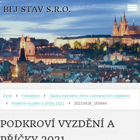
BFJ STAV S.R.O.
›
›
Úvod
Fotoalbum
Stavba bytového domu s komerečním objektem
›
›
Podkroví vyzdění a příčky 2021
20210428_165844
PODKROVÍ VYZDĚNÍ A
PŘÍČKY 2021