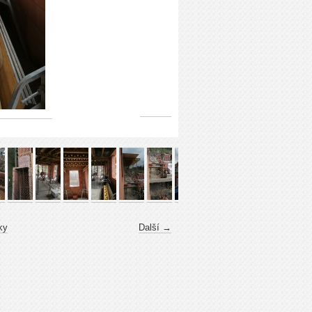
ky
Další →