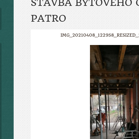
STAVBA BYTOVÉHO O
PATRO
IMG_20210408_122958_RESIZED_