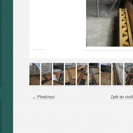
← Předchozí
Zpět do slož