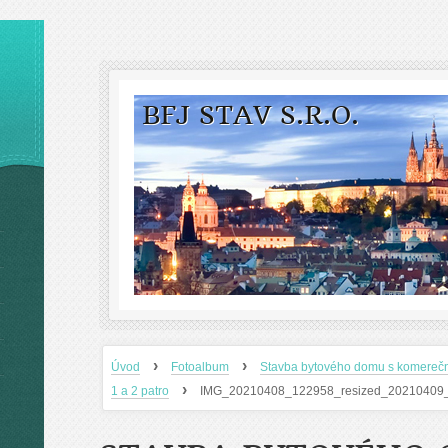
BFJ STAV S.R.O.
›
›
Úvod
Fotoalbum
Stavba bytového domu s komereč
›
1 a 2 patro
IMG_20210408_122958_resized_20210409