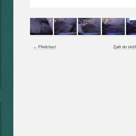
← Předchozí
Zpět do slož