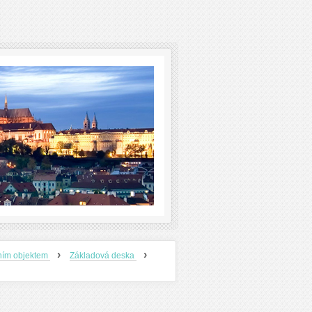
›
›
ním objektem
Základová deska