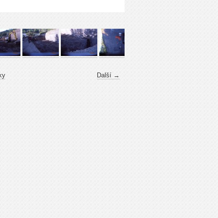
ky
Další →