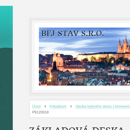
BFJ STAV S.R.O.
›
›
Úvod
Fotoalbum
Stavba bytového domu s komereč
P9120018