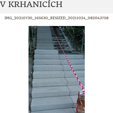
V KRHANICÍCH
IMG_20210730_165630_RESIZED_20211024_082043758