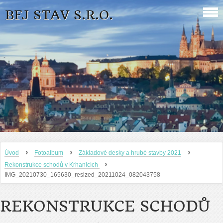
BFJ STAV S.R.O.
›
›
›
Úvod
Fotoalbum
Základové desky a hrubé stavby 2021
›
Rekonstrukce schodů v Krhanicích
IMG_20210730_165630_resized_20211024_082043758
REKONSTRUKCE SCHODŮ