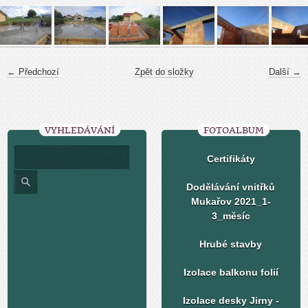
← Předchozí
Zpět do složky
Další →
VYHLEDÁVÁNÍ
FOTOALBUM
Certifikáty
Dodělávání vnitřků
Mukařov 2021_1-
3_měsíc
Hrubé stavby
Izolace balkonu folií
Izolace desky Jirny -