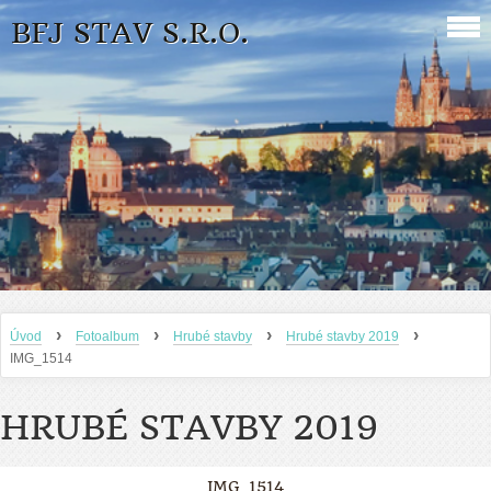
BFJ STAV S.R.O.
›
›
›
›
Úvod
Fotoalbum
Hrubé stavby
Hrubé stavby 2019
IMG_1514
HRUBÉ STAVBY 2019
IMG_1514