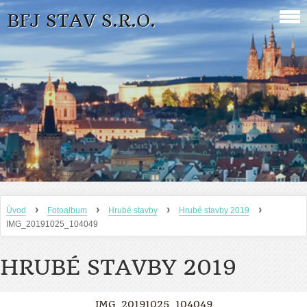
BFJ STAV S.R.O.
›
›
›
›
Úvod
Fotoalbum
Hrubé stavby
Hrubé stavby 2019
IMG_20191025_104049
HRUBÉ STAVBY 2019
IMG_20191025_104049