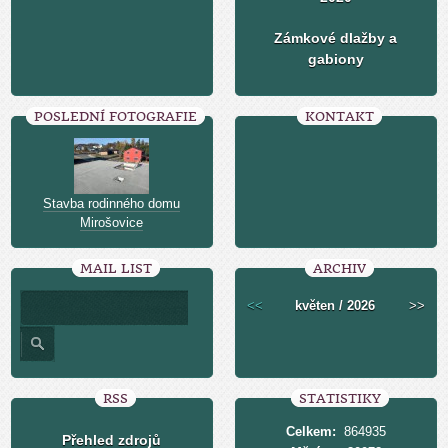
Zámkové dlažby a
gabiony
POSLEDNÍ FOTOGRAFIE
KONTAKT
Stavba rodinného domu
Mirošovice
MAIL LIST
ARCHIV
<<
květen / 2026
>>
RSS
STATISTIKY
Celkem:
864935
Přehled zdrojů