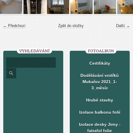
← Předchozí
Zpět do složky
Další →
VYHLEDÁVÁNÍ
FOTOALBUM
Certifikáty
Dodělávání vnitřků
Mukařov 2021_1-
3_měsíc
Hrubé stavby
Izolace balkonu folií
Izolace desky Jirny -
fatrafol folie