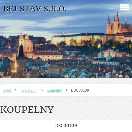
BFJ STAV S.R.O.
›
›
›
Úvod
Fotoalbum
Koupelny
DSC00109
KOUPELNY
DSC00109