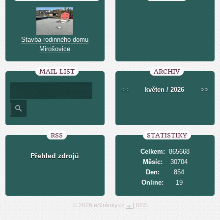
Stavba rodinného domu
Mirošovice
MAIL LIST
ARCHIV
<<
květen / 2026
>>
RSS
STATISTIKY
Celkem:
865668
Přehled zdrojů
Měsíc:
30704
Den:
854
Online:
19
© 2026 eStránky.cz
|
RSS