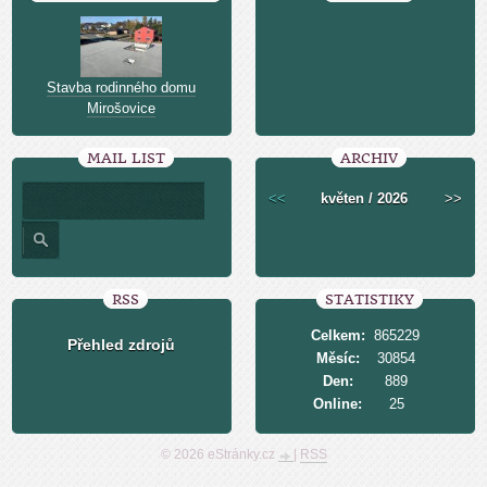
Stavba rodinného domu
Mirošovice
MAIL LIST
ARCHIV
<<
květen / 2026
>>
RSS
STATISTIKY
Celkem:
865229
Přehled zdrojů
Měsíc:
30854
Den:
889
Online:
25
© 2026 eStránky.cz
|
RSS