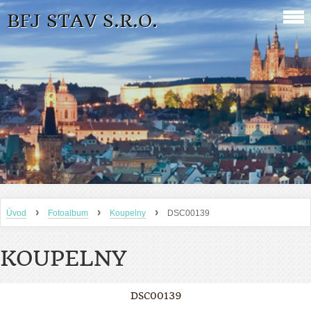
BFJ STAV S.R.O.
›
›
›
Úvod
Fotoalbum
Koupelny
DSC00139
KOUPELNY
DSC00139