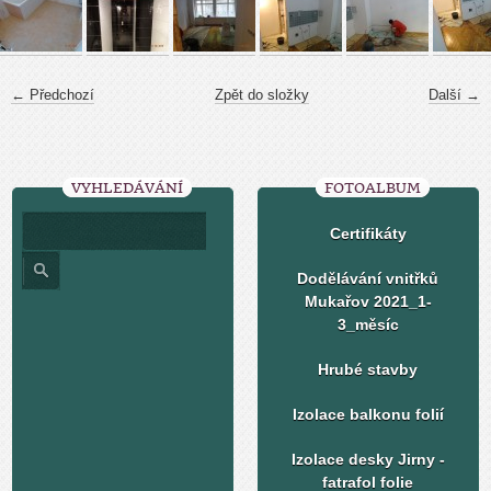
← Předchozí
Zpět do složky
Další →
VYHLEDÁVÁNÍ
FOTOALBUM
Certifikáty
Dodělávání vnitřků
Mukařov 2021_1-
3_měsíc
Hrubé stavby
Izolace balkonu folií
Izolace desky Jirny -
fatrafol folie