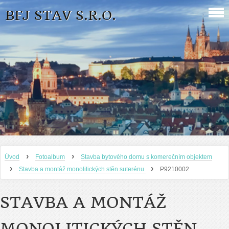
BFJ STAV S.R.O.
›
›
Úvod
Fotoalbum
Stavba bytového domu s komerečním objektem
›
›
Stavba a montáž monolitických stěn suterénu
P9210002
STAVBA A MONTÁŽ
MONOLITICKÝCH STĚN