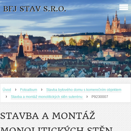
BFJ STAV S.R.O.
›
›
Úvod
Fotoalbum
Stavba bytového domu s komerečním objektem
›
›
Stavba a montáž monolitických stěn suterénu
P9230007
STAVBA A MONTÁŽ
MONOLITICKÝCH STĚN