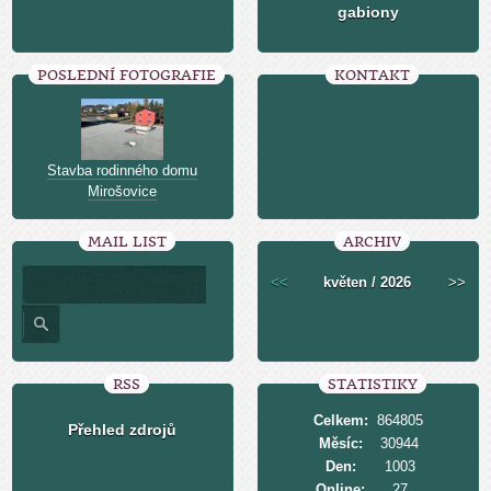
gabiony
POSLEDNÍ FOTOGRAFIE
KONTAKT
Stavba rodinného domu
Mirošovice
MAIL LIST
ARCHIV
<<
květen / 2026
>>
RSS
STATISTIKY
Celkem:
864805
Přehled zdrojů
Měsíc:
30944
Den:
1003
Online:
27