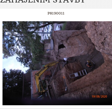
P8190011