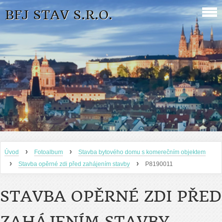
BFJ STAV S.R.O.
›
›
Úvod
Fotoalbum
Stavba bytového domu s komerečním objektem
›
›
Stavba opěrné zdi před zahájením stavby
P8190011
STAVBA OPĚRNÉ ZDI PŘED
ZAHÁJENÍM STAVBY