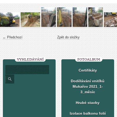
← Předchozí
Zpět do složky
VYHLEDÁVÁNÍ
FOTOALBUM
Certifikáty
Dodělávání vnitřků
Mukařov 2021_1-
3_měsíc
Hrubé stavby
Izolace balkonu folií