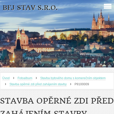
BFJ STAV S.R.O.
›
›
Úvod
Fotoalbum
Stavba bytového domu s komerečním objektem
›
›
Stavba opěrné zdi před zahájením stavby
P9100009
STAVBA OPĚRNÉ ZDI PŘED
ZAHÁJENÍM STAVBY