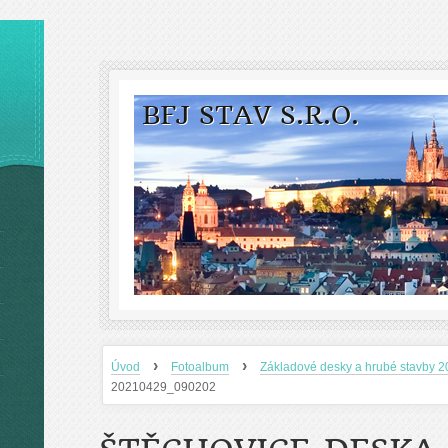
BFJ STAV S.R.O.
›
›
Úvod
Fotoalbum
Základové desky a hrubé stavby 
20210429_090202