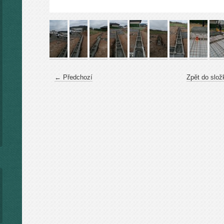
← Předchozí
Zpět do slož