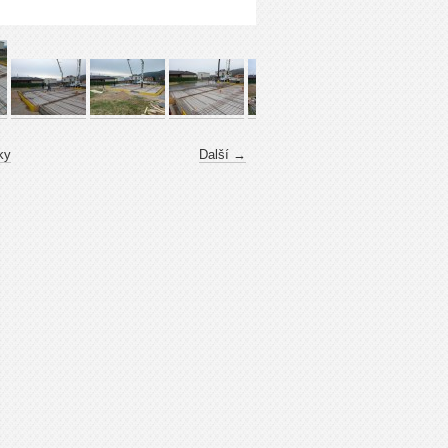
ky
Další →