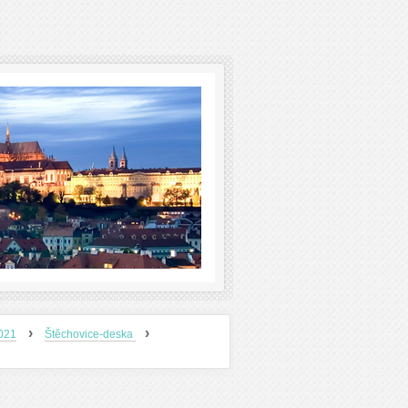
›
›
2021
Štěchovice-deska