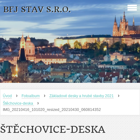
BFJ STAV S.R.O.
›
›
›
Úvod
Fotoalbum
Základové desky a hrubé stavby 2021
›
Štěchovice-deska
IMG_20210416_101020_resized_20210430_060814352
ŠTĚCHOVICE-DESKA