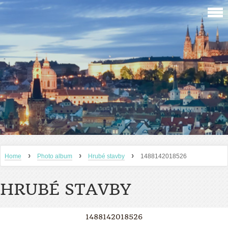
›
›
›
Home
Photo album
Hrubé stavby
1488142018526
HRUBÉ STAVBY
1488142018526