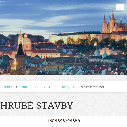
›
›
›
Home
Photo album
Hrubé stavby
1509898799359
HRUBÉ STAVBY
1509898799359