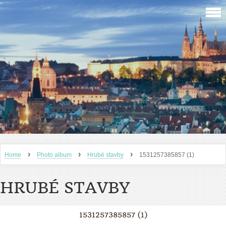
›
›
›
Home
Photo album
Hrubé stavby
1531257385857 (1)
HRUBÉ STAVBY
1531257385857 (1)