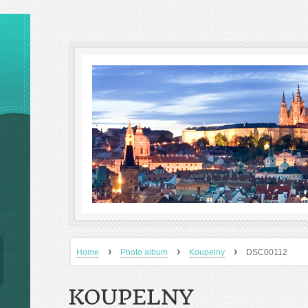
›
›
›
Home
Photo album
Koupelny
DSC00112
KOUPELNY