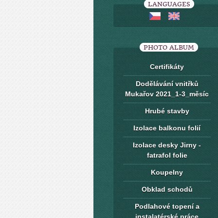
LANGUAGES
PHOTO ALBUM
Certifikáty
Dodělávání vnitřků
Mukařov 2021_1-3_měsíc
Hrubé stavby
Izolace balkonu folií
Izolace desky Jirny -
fatrafol folie
Koupelny
Obklad schodů
Podlahové topení a
instalatérské práce