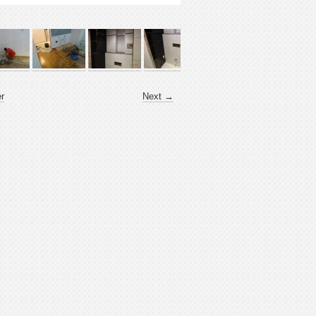
er
Next →