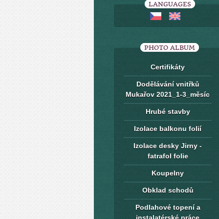
LANGUAGES
PHOTO ALBUM
Certifikáty
Dodělávání vnitřků
Mukařov 2021_1-3_měsíc
Hrubé stavby
Izolace balkonu folií
Izolace desky Jirny -
fatrafol folie
Koupelny
Obklad schodů
Podlahové topení a
instalatérské práce