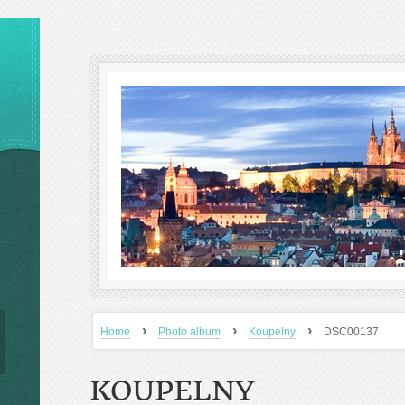
›
›
›
Home
Photo album
Koupelny
DSC00137
KOUPELNY