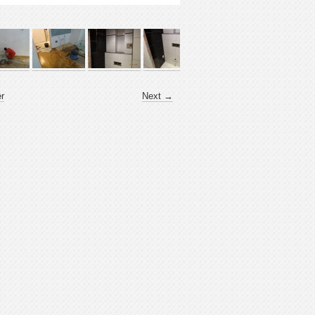
er
Next →