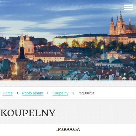
›
›
›
Home
Photo album
Koupelny
img0005a
KOUPELNY
IMG0005A