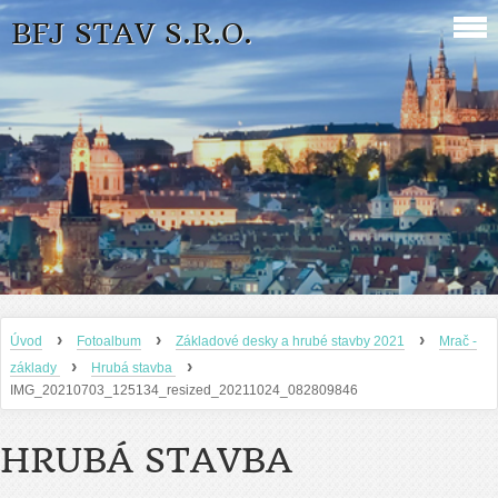
BFJ STAV S.R.O.
›
›
›
Úvod
Fotoalbum
Základové desky a hrubé stavby 2021
Mrač -
›
›
základy
Hrubá stavba
IMG_20210703_125134_resized_20211024_082809846
HRUBÁ STAVBA