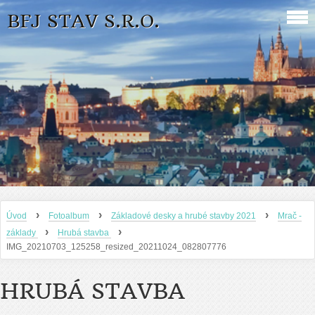
BFJ STAV S.R.O.
›
›
›
Úvod
Fotoalbum
Základové desky a hrubé stavby 2021
Mrač -
›
›
základy
Hrubá stavba
IMG_20210703_125258_resized_20211024_082807776
HRUBÁ STAVBA