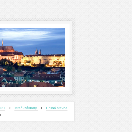
›
›
2021
Mrač -základy
Hrubá stavba
9