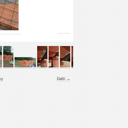
ky
Další →