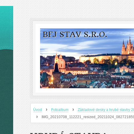
BFJ STAV S.R.O.
›
›
Úvod
Fotoalbum
Základové desky a hrubé stavby 
›
IMG_20210708_112221_resized_20211024_08272185