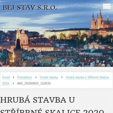
BFJ STAV S.R.O.
›
›
›
Úvod
Fotoalbum
Hrubé stavby
Hrubá stavba u Stříbrné Skalice
›
2020
IMG_20200603_110633
HRUBÁ STAVBA U
STŘÍBRNÉ SKALICE 2020