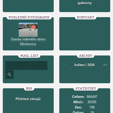
gabiony
POSLEDNÍ FOTOGRAFIE
KONTAKT
Stavba rodinného domu
Mirošovice
MAIL LIST
ARCHIV
<<
květen / 2026
>>
RSS
STATISTIKY
Celkem:
866497
Přehled zdrojů
Měsíc:
30335
Den:
798
Online:
18