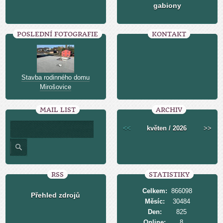
gabiony
POSLEDNÍ FOTOGRAFIE
KONTAKT
Stavba rodinného domu
Mirošovice
MAIL LIST
ARCHIV
<<
květen / 2026
>>
RSS
STATISTIKY
Celkem:
866098
Přehled zdrojů
Měsíc:
30484
Den:
825
Online:
8