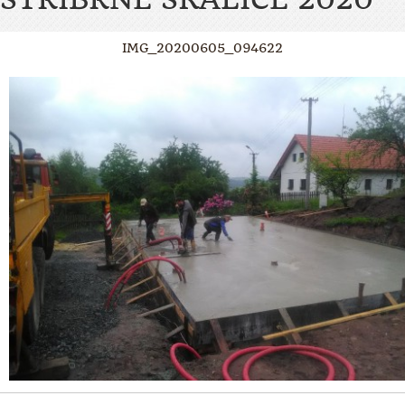
IMG_20200605_094622