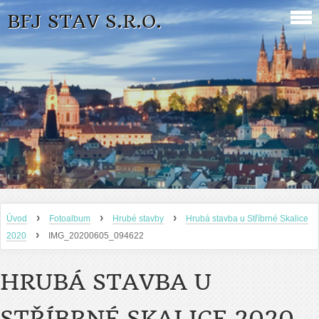
BFJ STAV S.R.O.
›
›
›
Úvod
Fotoalbum
Hrubé stavby
Hrubá stavba u Stříbrné Skalice
›
2020
IMG_20200605_094622
HRUBÁ STAVBA U
STŘÍBRNÉ SKALICE 2020