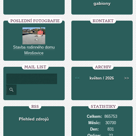
gabiony
POSLEDNÍ FOTOGRAFIE
KONTAKT
Stavba rodinného domu
Mirošovice
MAIL LIST
ARCHIV
<<
květen / 2026
>>
RSS
STATISTIKY
Celkem:
865753
Přehled zdrojů
Měsíc:
30700
Den:
831
Online:
22