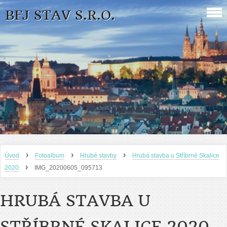
BFJ STAV S.R.O.
›
›
›
Úvod
Fotoalbum
Hrubé stavby
Hrubá stavba u Stříbrné Skalice
›
2020
IMG_20200605_095713
HRUBÁ STAVBA U
STŘÍBRNÉ SKALICE 2020