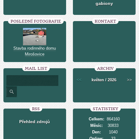
gabiony
POSLEDNÍ FOTOGRAFIE
KONTAKT
Stavba rodinného domu
Mirošovice
MAIL LIST
ARCHIV
<<
květen / 2026
>>
RSS
STATISTIKY
Celkem:
864160
Přehled zdrojů
Měsíc:
30833
Den:
1040
Online:
33