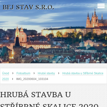
BFJ STAV S.R.O.
›
›
›
Úvod
Fotoalbum
Hrubé stavby
Hrubá stavba u Stříbrné Skalice
›
2020
IMG_20200604_103104
HRUBÁ STAVBA U
STŘÍBRNÉ SKALICE 2020