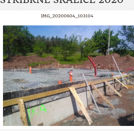
IMG_20200604_103104