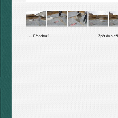
← Předchozí
Zpět do slož