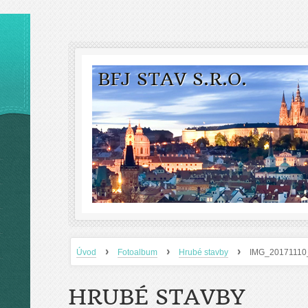
BFJ STAV S.R.O.
›
›
›
Úvod
Fotoalbum
Hrubé stavby
IMG_20171110
HRUBÉ STAVBY