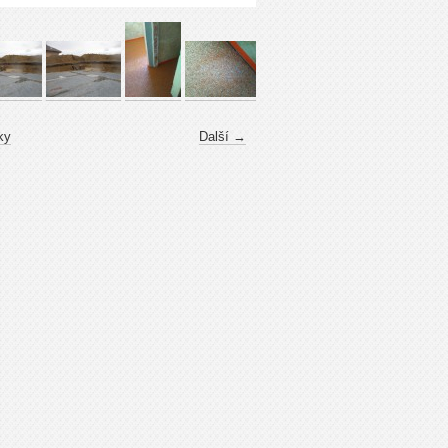
ky
Další →