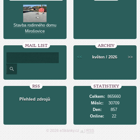
Stavba rodinného domu
Mirošovice
MAIL LIST
ARCHIV
<<
květen / 2026
>>
RSS
STATISTIKY
Celkem:
865660
Přehled zdrojů
Měsíc:
30709
Den:
857
Online:
22
© 2026 eStránky.cz
|
RSS