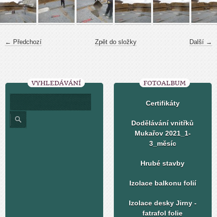
← Předchozí
Zpět do složky
Další →
VYHLEDÁVÁNÍ
FOTOALBUM
Certifikáty
Dodělávání vnitřků
Mukařov 2021_1-
3_měsíc
Hrubé stavby
Izolace balkonu folií
Izolace desky Jirny -
fatrafol folie