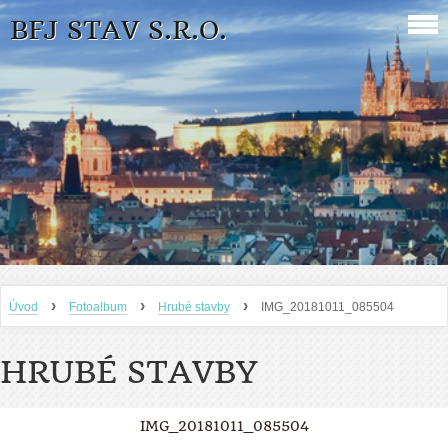
BFJ STAV S.R.O.
›
›
›
Úvod
Fotoalbum
Hrubé stavby
IMG_20181011_085504
HRUBÉ STAVBY
IMG_20181011_085504