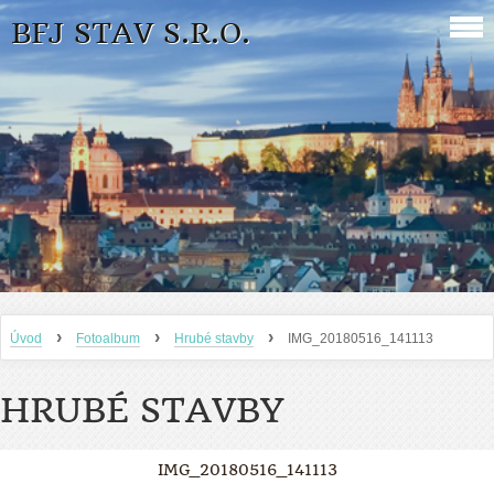
BFJ STAV S.R.O.
›
›
›
Úvod
Fotoalbum
Hrubé stavby
IMG_20180516_141113
HRUBÉ STAVBY
IMG_20180516_141113