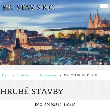
BFJ STAV S.R.O.
›
›
›
Úvod
Fotoalbum
Hrubé stavby
IMG_20190314_110719
HRUBÉ STAVBY
IMG_20190314_110719