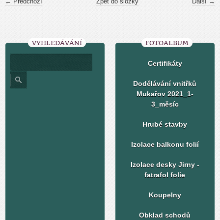
← Předchozí
Zpět do složky
Další →
VYHLEDÁVÁNÍ
FOTOALBUM
Certifikáty
Dodělávání vnitřků
Mukařov 2021_1-
3_měsíc
Hrubé stavby
Izolace balkonu folií
Izolace desky Jirny -
fatrafol folie
Koupelny
Obklad schodů