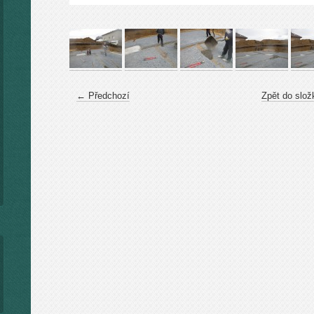
← Předchozí
Zpět do slož