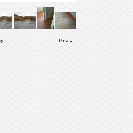
ky
Další →