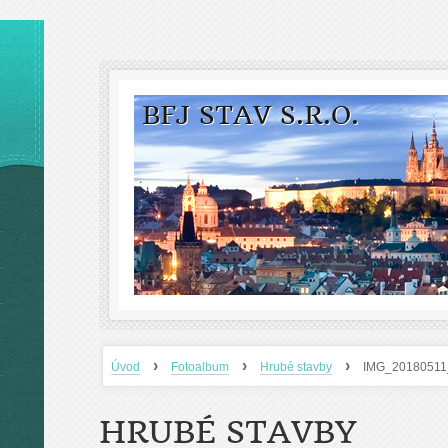
BFJ STAV S.R.O.
›
›
›
Úvod
Fotoalbum
Hrubé stavby
IMG_20180511
HRUBÉ STAVBY