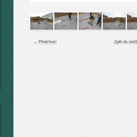
← Předchozí
Zpět do slož