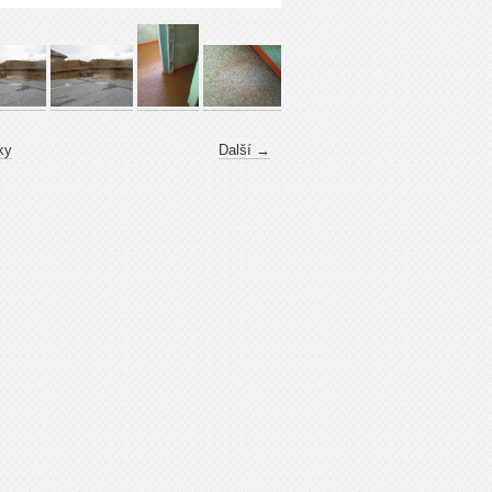
ky
Další →