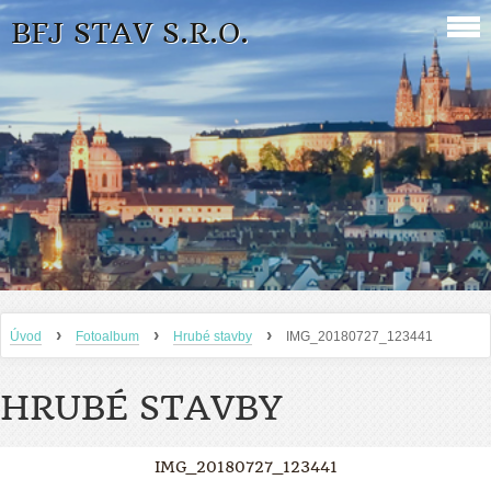
BFJ STAV S.R.O.
›
›
›
Úvod
Fotoalbum
Hrubé stavby
IMG_20180727_123441
HRUBÉ STAVBY
IMG_20180727_123441