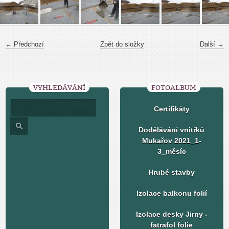
← Předchozí
Zpět do složky
Další →
VYHLEDÁVÁNÍ
FOTOALBUM
Certifikáty
Dodělávání vnitřků
Mukařov 2021_1-
3_měsíc
Hrubé stavby
Izolace balkonu folií
Izolace desky Jirny -
fatrafol folie