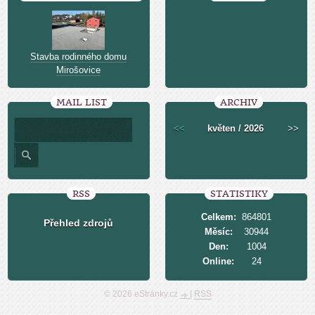
Stavba rodinného domu
Mirošovice
MAIL LIST
ARCHIV
<<
květen / 2026
>>
RSS
STATISTIKY
Celkem:
864801
Přehled zdrojů
Měsíc:
30944
Den:
1004
Online:
24
© 2026 eStránky.cz
|
RSS