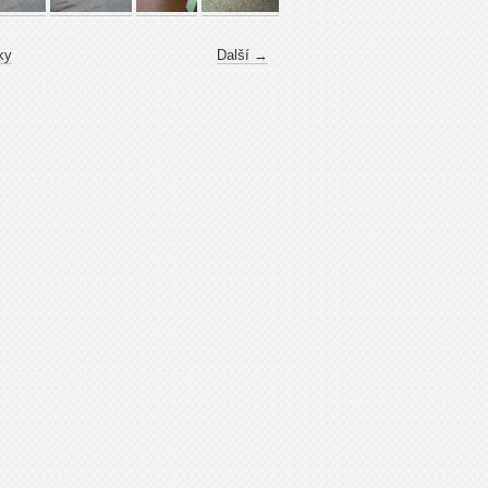
ky
Další →