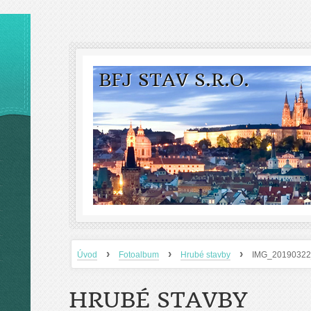
BFJ STAV S.R.O.
›
›
›
Úvod
Fotoalbum
Hrubé stavby
IMG_20190322
HRUBÉ STAVBY