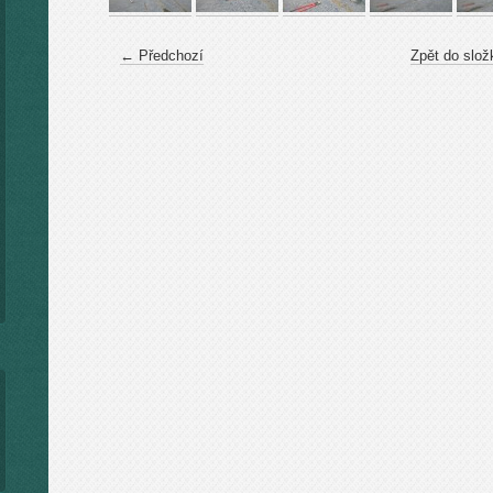
← Předchozí
Zpět do slož