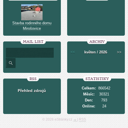
Stavba rodinného domu
Mirošovice
MAIL LIST
ARCHIV
<<
květen / 2026
>>
RSS
STATISTIKY
Celkem:
866542
Přehled zdrojů
Měsíc:
30321
Den:
793
Online:
24
© 2026 eStránky.cz
|
RSS