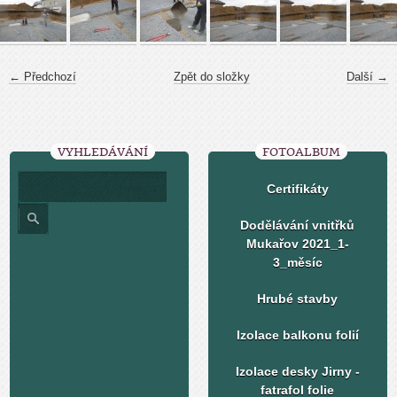
← Předchozí
Zpět do složky
Další →
VYHLEDÁVÁNÍ
FOTOALBUM
Certifikáty
Dodělávání vnitřků
Mukařov 2021_1-
3_měsíc
Hrubé stavby
Izolace balkonu folií
Izolace desky Jirny -
fatrafol folie