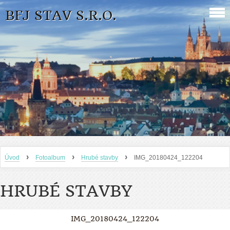
BFJ STAV S.R.O.
›
›
›
Úvod
Fotoalbum
Hrubé stavby
IMG_20180424_122204
HRUBÉ STAVBY
IMG_20180424_122204